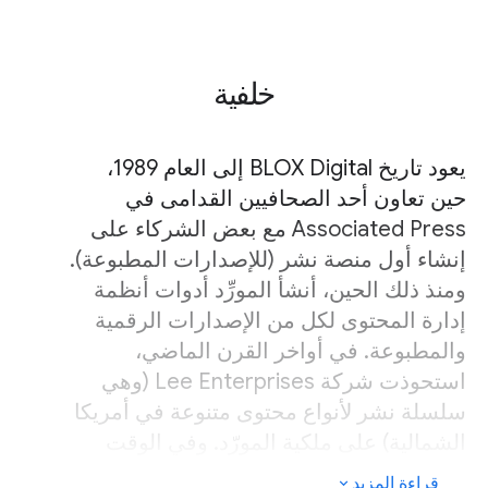
خلفية
يعود تاريخ BLOX Digital إلى العام 1989،
حين تعاون أحد الصحافيين القدامى في
Associated Press مع بعض الشركاء على
إنشاء أول منصة نشر (للإصدارات المطبوعة).
ومنذ ذلك الحين، أنشأ المورِّد أدوات أنظمة
إدارة المحتوى لكل من الإصدارات الرقمية
والمطبوعة. في أواخر القرن الماضي،
استحوذت شركة Lee Enterprises (وهي
سلسلة نشر لأنواع محتوى متنوعة في أمريكا
الشمالية) على ملكية المورّد. وفي الوقت
الحالي، تُستخدم منصة BLOX CMS لدى
قراءة المزيد