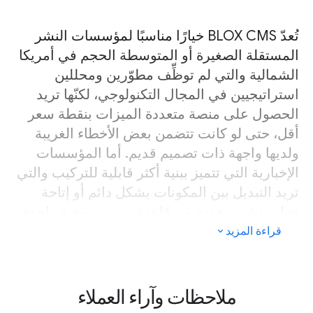
تُعدّ BLOX CMS خيارًا مناسبًا لمؤسسات النشر
المستقلة الصغيرة أو المتوسطة الحجم في أمريكا
الشمالية والتي لم توظِّف مطوّرين ومحللين
استراتيجيين في المجال التكنولوجي، لكنّها تريد
الحصول على منصة متعددة الميزات بنقطة سعر
أقل، حتى لو كانت تتضمن بعض الأخطاء الغريبة
ولديها واجهة ذات تصميم قديم. أما المؤسسات
الإخبارية التي تتميز ببنية أكثر قابلية للتركيب والتي
تريد التبديل بين المكونات بشكل دائم أو إتاحة
جهات نشر متعددة من قاعدة رموز برمجية واحدة،
فإنّ هذه المنصة لن تكون خيارًا ملائمًا لها. ومع أنّ
قراءة المزيد
BLOX Digital تشير إلى توفّر جهات نشر أكبر
ضمن عملائها، مثل St Louis Observer وToronto
Star، فإنّ ذلك استثناءً وليس قاعدة.
ملاحظات وآراء العملاء