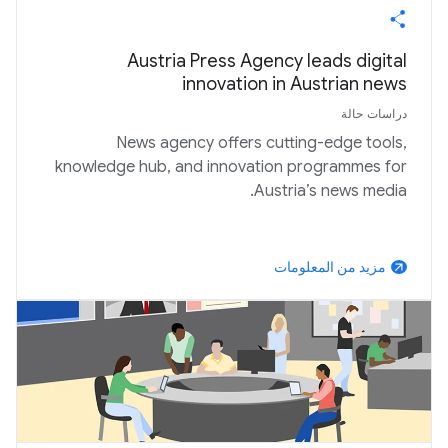
Austria Press Agency leads digital
innovation in Austrian news
دراسات حالة
News agency offers cutting-edge tools,
knowledge hub, and innovation programmes for
Austria’s news media.
مزيد من المعلومات
arrow_outward