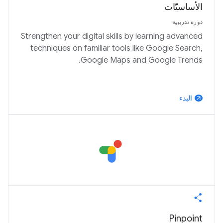
الأساسيّات
دورة تدريبية
Strengthen your digital skills by learning advanced
techniques on familiar tools like Google Search,
Google Maps and Google Trends.
البدء
arrow_outward
Pinpoint