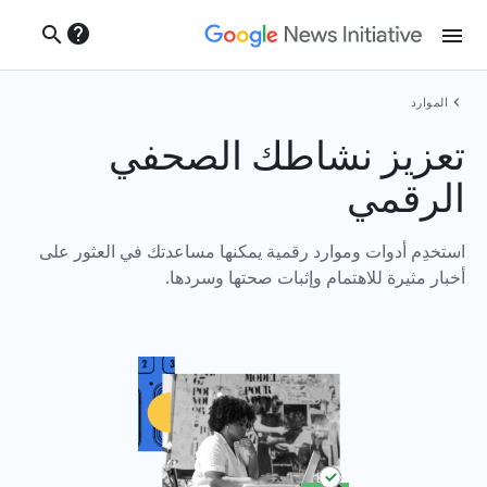
help
search
menu
chevron_left
الموارد
تعزيز نشاطك الصحفي
الرقمي
استخدِم أدوات وموارد رقمية يمكنها مساعدتك في العثور على
أخبار مثيرة للاهتمام وإثبات صحتها وسردها.