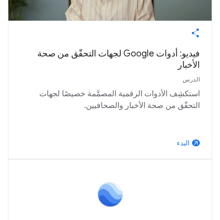
فيديو: أدوات Google لجهات التحقّق من صحة
الأخبار
الدرس
استكشِف الأدوات الرقمية المصمَّمة خصيصًا لجهات
التحقّق من صحة الأخبار والصحافيين.
البدء
arrow_outward