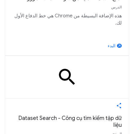
الدرس
هذه الإضافة البسيطة من Chrome هي خط الدفاع الأول
لك.
البدء
arrow_outward
Dataset Search - Công cụ tìm kiếm tập dữ
liệu
المنتج