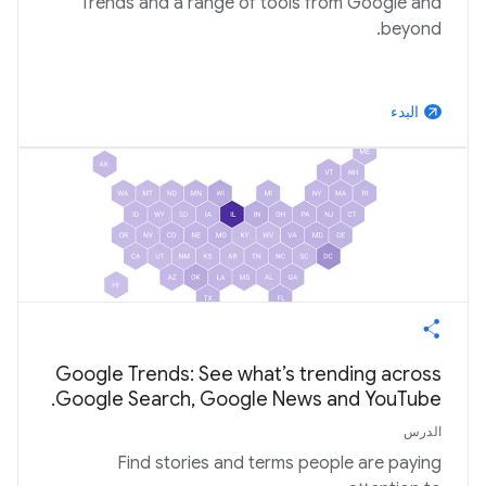
Trends and a range of tools from Google and
beyond.
البدء
arrow_outward
Google Trends: See what’s trending across
Google Search, Google News and YouTube.
الدرس
Find stories and terms people are paying