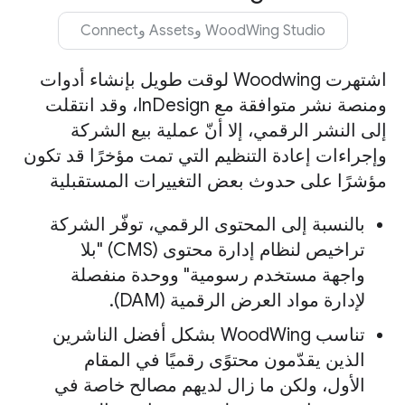
‫WoodWing Studio وAssets وConnect
اشتهرت Woodwing لوقت طويل بإنشاء أدوات
ومنصة نشر متوافقة مع InDesign، وقد انتقلت
إلى النشر الرقمي، إلا أنّ عملية بيع الشركة
وإجراءات إعادة التنظيم التي تمت مؤخرًا قد تكون
مؤشرًا على حدوث بعض التغييرات المستقبلية
بالنسبة إلى المحتوى الرقمي، توفّر الشركة
تراخيص لنظام إدارة محتوى (CMS) "بلا
واجهة مستخدم رسومية" ووحدة منفصلة
لإدارة مواد العرض الرقمية (DAM).
تناسب WoodWing بشكل أفضل الناشرين
الذين يقدّمون محتوًى رقميًا في المقام
الأول، ولكن ما زال لديهم مصالح خاصة في