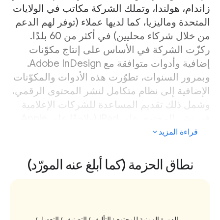
زاندام، هولندا، وتملك الشركة مكاتب في الولايات
المتحدة وماليزيا، كما لديها عملاء (توفر لهم الدعم
من خلال شركاء محليين) في أكثر من 60 بلدًا.
ركزّت الشركة في الأساس على إنتاج مكوّنات
إضافية وأدوات متوافقة مع Adobe InDesign.
وبمرور السنوات، تطوّرت هذه الأدوات والمكوّنات
الإضافية إلى نظام متكامل لنشر المحتوى الرقمي،
وشمل ذلك تقديم المساعدة للشركات الإعلامية
في نشر المحتوى على iPad (ولاحقًا على Apple
News)، وما زالت الشركة تتعاقد مع جهات خارجية
قراءة المزيد
لتوفير خدمات النشر في ماليزيا.
نطاق الحزمة (كما أبلغ عنه المورّد)
تشمل المنتجات الرئيسية للشركة:
‫WoodWing Studio (منصة التحرير)
منص
‫WoodWing Assets (إدارة مواد العرض
الدورة الزمنية للمحتوى: التأليف / التصنيف / التعديل /