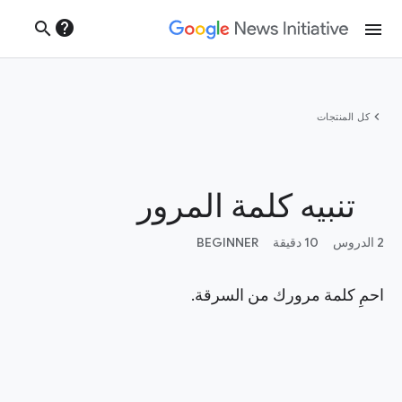
help
search
menu
chevron_left
‫كل المنتجات‬
تنبيه كلمة المرور
2 الدروس
10 دقيقة
BEGINNER
احمِ كلمة مرورك من السرقة.