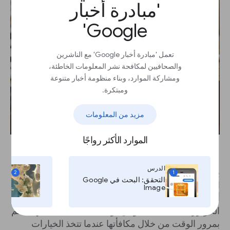
'مبادرة أخبار
Google'
تعمل 'مبادرة أخبار Google' مع الناشرين
والصحافيين لمكافحة نشر المعلومات الخاطئة،
ومشاركة الموارد، وبناء منظومة أخبار متنوعة
ومبتكرة.
مزيد من المعلومات
الموارد الأكثر رواجًا
على غرار التعلم غير الخاضع للإشراف، الذي لا يحتاج إلى
الدرس
ال
بيانات مصنفة، وإنما يعتمد على فكرة معرفة الإجراءات
2
1
التحقق: البحث في Google
التي يجب اتخاذها من خلال التجربة والخطأ، أو بعبارة
Image
وال
أخرى: من خلال ارتكاب الأخطاء. في البداية تعمل
الخوارزمية بشكل عشوائي، وتستكشف البيئة، لكنها تتعلم
بمرور الوقت من خلال مكافأتها عندما تتخذ الخيارات