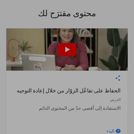
محتوى مقترَح لك
الحفاظ على تفاعُل الزوّار من خلال إعادة التوجيه
الدرس
الاستفادة إلى أقصى حدّ من المحتوى الدائم
البدء
arrow_outward