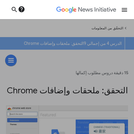
help
search
menu
chevron_left
التحقّق من المعلومات
الدرس 4 من إجمالي 9
التحقق: ملحقات وإضافات Chrome
15 دقيقة دروس مطلوب إكمالها
التحقق: ملحقات وإضافات Chrome