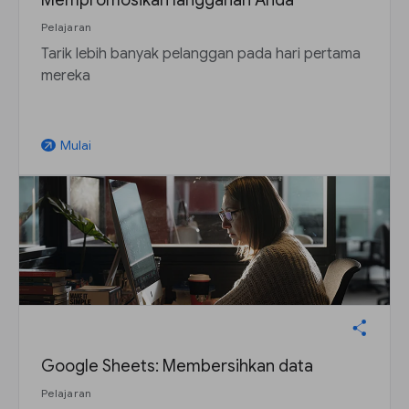
Mempromosikan langganan Anda
Pelajaran
Tarik lebih banyak pelanggan pada hari pertama
mereka
Mulai
arrow_outward
Google Sheets: Membersihkan data
Pelajaran