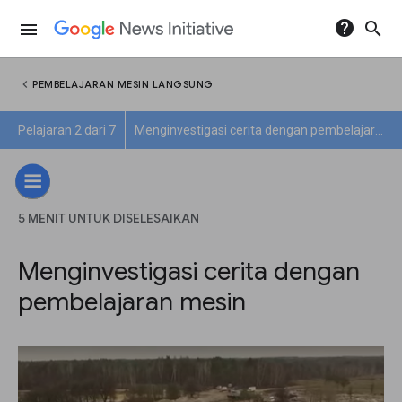
help
search
menu
chevron_left
PEMBELAJARAN MESIN LANGSUNG
Pelajaran 2 dari 7
Menginvestigasi cerita dengan pembelajaran mesin
5 MENIT UNTUK DISELESAIKAN
Menginvestigasi cerita dengan
pembelajaran mesin