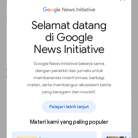
mengevaluasi model untuk memastikan model
tersebut memberikan hasil yang dapat
diandalkan.
Selamat datang
di Google
News Initiative
Google News Initiative bekerja sama
Apakah merupakan PM alat
dengan penerbit dan jurnalis untuk
yang tepat untuk masalah ini?
memberantas misinformasi, berbagi
materi, serta membangun ekosistem berita
yang beragam dan inovatif.
Pelajari lebih lanjut
Materi kami yang paling populer