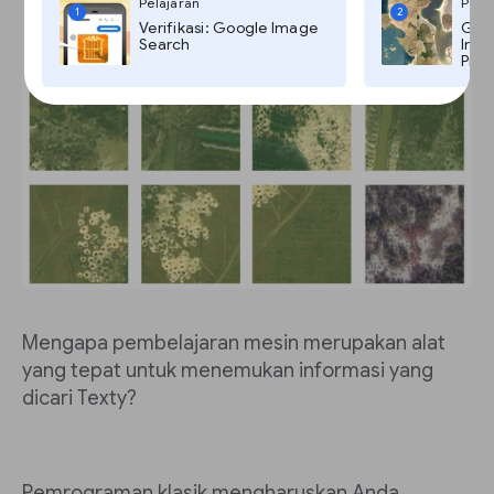
Pelajaran
Pela
1
2
Verifikasi: Google Image
Goog
Search
Imag
Pro,
Mengapa pembelajaran mesin merupakan alat
yang tepat untuk menemukan informasi yang
dicari Texty?
Pemrograman klasik mengharuskan Anda