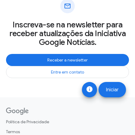
mail
Inscreva-se na newsletter para
receber atualizações da Iniciativa
Google Notícias.
Receber a newsletter
Entre em contato
info
Iniciar
Política de Privacidade
Termos