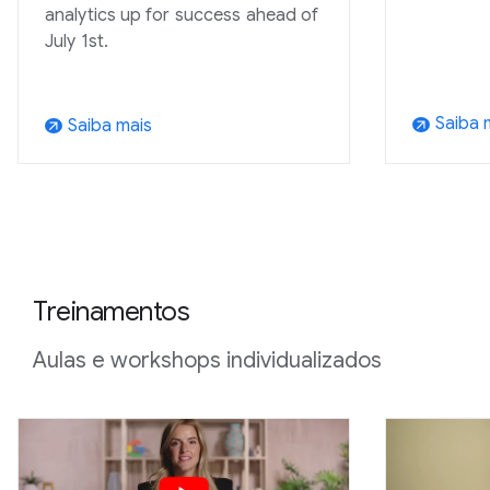
analytics up for success ahead of
July 1st.
Saiba 
Saiba mais
arrow_outward
arrow_outward
Treinamentos
Aulas e workshops individualizados