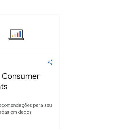
 Consumer
hts
ecomendações para seu
eadas em dados