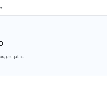
re
o
os, pesquisas