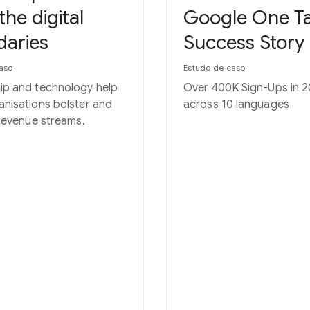
the digital
Google One T
aries
Success Story
aso
Estudo de caso
ip and technology help
Over 400K Sign-Ups in 
nisations bolster and
across 10 languages
 revenue streams.