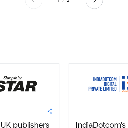
1
/
2
 UK publishers
IndiaDotcom’s