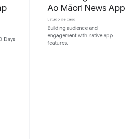
ap
Ao Māori News App
Estudo de caso
Building audience and
engagement with native app
20 Days
features.