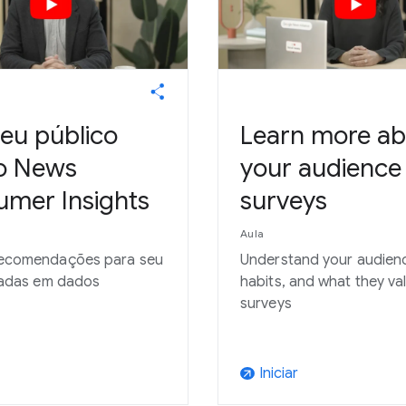
seu público
Learn more ab
o News
your audience
mer Insights
surveys
Aula
ecomendações para seu
Understand your audienc
eadas em dados
habits, and what they va
surveys
Iniciar
arrow_outward