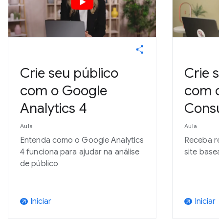
Crie seu público
Crie 
com o Google
com 
Analytics 4
Consu
Aula
Aula
Entenda como o Google Analytics
Receba r
4 funciona para ajudar na análise
site bas
de público
Iniciar
Iniciar
arrow_outward
arrow_outward