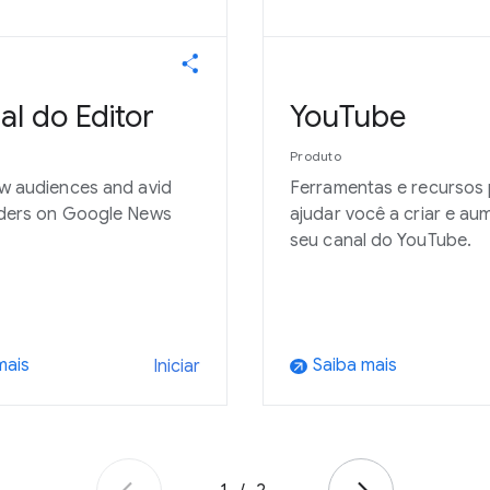
al do Editor
YouTube
Produto
w audiences and avid
Ferramentas e recursos
ders on Google News
ajudar você a criar e au
seu canal do YouTube.
mais
Saiba mais
Iniciar
arrow_outward