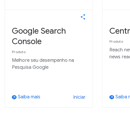
Google Search
Centr
Console
Produto
Reach ne
Produto
news rea
Melhore seu desempenho na
Pesquisa Google
Saiba mais
Saiba 
Iniciar
arrow_outward
arrow_outward