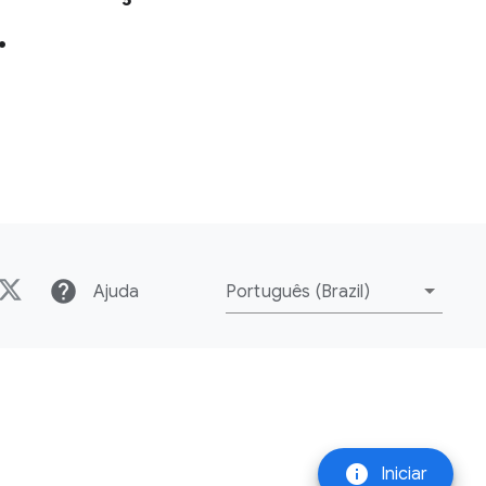
.
help
Ajuda
Português (Brazil)
info
Iniciar