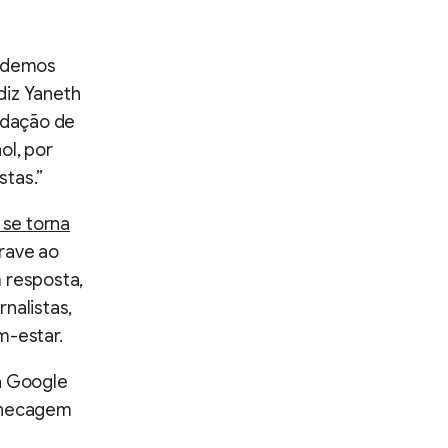
odemos
diz Yaneth
redação de
ol, por
stas.”
 se torna
grave ao
 resposta,
nalistas,
m-estar.
va Google
 checagem