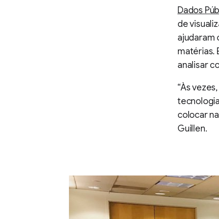
Dados Púb
de visuali
ajudaram o
matérias.
analisar 
“Às vezes,
tecnologia
colocar na
Guillen.