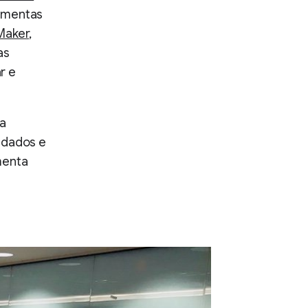
ramentas
Maker
,
as
r e
ta
 dados e
omenta