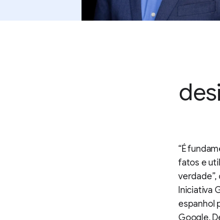
des
“É fundame
fatos e ut
verdade”, 
Iniciativa
espanhol 
Google. De