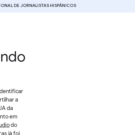
ONAL DE JORNALISTAS HISPÂNICOS
ando
dentificar
tilhar a
EUA da
ento em
udio
do
s já foi