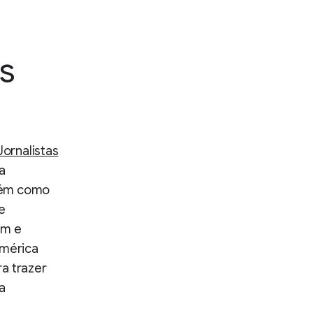
s
ornalistas
a
mbém como
e
am e
América
a trazer
a