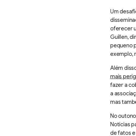
Um desafio
dissemina
oferecer u
Guillen, d
pequeno p
exemplo, n
Além disso
mais peri
fazer a co
a associaç
mas també
No outono 
Notícias 
de fatos e