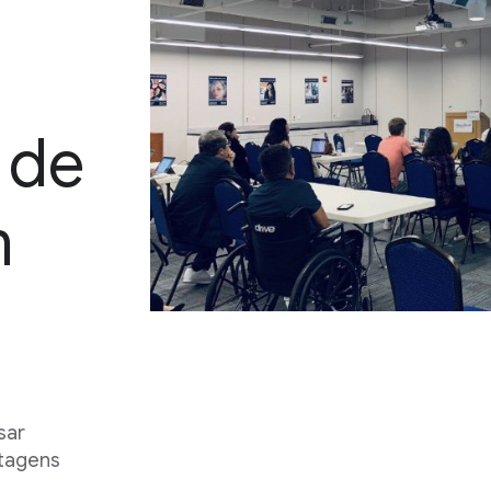
 de
m
s
sar
rtagens