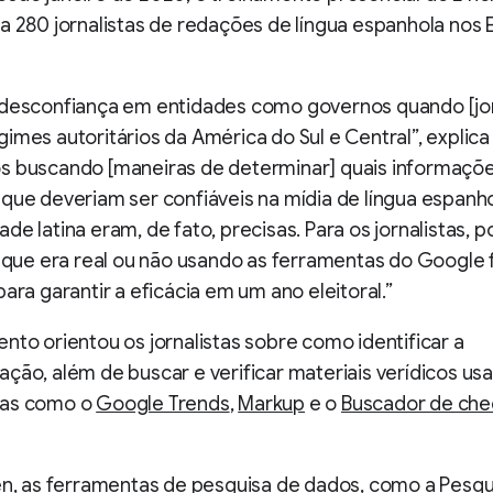
a 280 jornalistas de redações de língua espanhola nos 
 desconfiança em entidades como governos quando [jor
imes autoritários da América do Sul e Central”, explica
s buscando [maneiras de determinar] quais informaçõ
que deveriam ser confiáveis na mídia de língua espanho
de latina eram, de fato, precisas. Para os jornalistas, 
o que era real ou não usando as ferramentas do Google 
para garantir a eficácia em um ano eleitoral.”
nto orientou os jornalistas sobre como identificar a
ção, além de buscar e verificar materiais verídicos us
tas como o
Google Trends
,
Markup
e o
Buscador de ch
len, as ferramentas de pesquisa de dados, como
a Pesqu