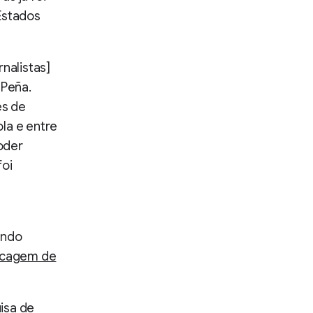
Estados
nalistas]
 Peña.
es de
la e entre
poder
foi
ando
ecagem de
isa de