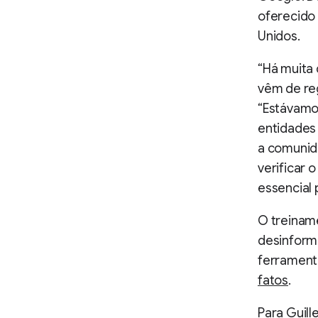
oferecido 
Unidos.
“Há muita
vêm de reg
“Estávamo
entidades 
a comunida
verificar 
essencial 
O treiname
desinforma
ferramen
fatos
.
Para Guil