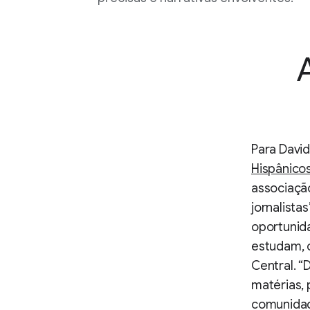
Para David
Hispânico
associação
jornalista
oportunida
estudam, 
Central. “
matérias,
comunidade