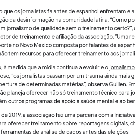
 que os jornalistas falantes de espanhol enfrentam é a
ção da
desinformação na comunidade latina
. “Como p
m jornalismo de qualidade sem o treinamento certo?”, 
iretor de treinamento e afiliação da associação. “Uma 
orte no Novo México composta por falantes de espanh
ão tem recursos para oferecer treinamento aos jornali
, à medida que a mídia continua a evoluir e o
jornalismo
goso
, “os jornalistas passam por um trauma ainda mais 
bertura de determinadas matérias”, observa Guillen. Em
ão planeja oferecer não só treinamento técnico para jor
m outros programas de apoio à saúde mental e ao be
de 2019, a associação fez uma parceria com a Iniciati
para oferecer treinamento sobre reportagens digitais,
 ferramentas de análise de dados antes das eleições