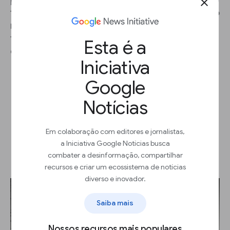
para identificar as tendências e os principais
close
fatos em grandes conjuntos de dados, sugerindo
novas matérias aos repórteres, oferecendo
também contexto adicional e informações
Esta é a
conjunturais.
Iniciativa
Google
Notícias
Machine Learning para a
Em colaboração com editores e jornalistas,
a Iniciativa Google Notícias busca
produção de notícias
combater a desinformação, compartilhar
recursos e criar um ecossistema de notícias
diverso e inovador.
Saiba mais
Nossos recursos mais populares