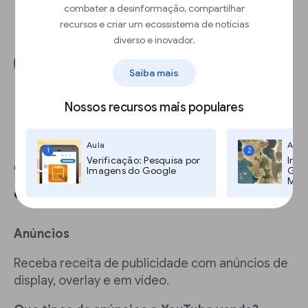
Clubes dos canais
combater a desinformação, compartilhar
Valeu demais
recursos e criar um ecossistema de notícias
YouTube Shopping
diverso e inovador.
Inscreva-se agora
Saiba mais
Nossos recursos mais populares
Aula
Aula
1
2
Verificação: Pesquisa por
Imag
Como gerar receita com
Imagens do Google
Goog
Maps
anunciantes?
Anúncios
Receba receita de publicidade com anúncios de
display, overlay e em vídeo.