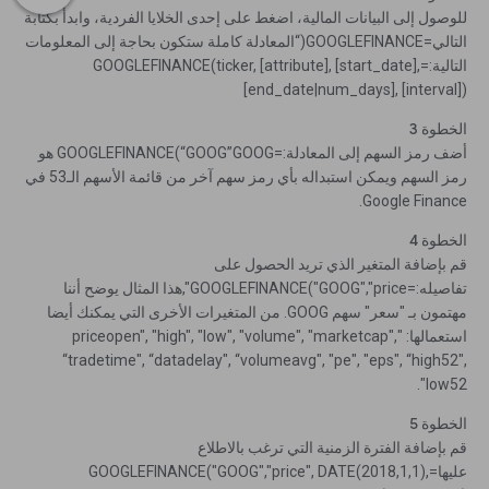
للوصول إلى البيانات المالية، اضغط على إحدى الخلايا الفردية، وابدأ بكتابة
التالي=GOOGLEFINANCE(“المعادلة كاملة ستكون بحاجة إلى المعلومات
التالية:=GOOGLEFINANCE(ticker, [attribute], [start_date],
[end_date|num_days], [interval])
الخطوة 3
أضف رمز السهم إلى المعادلة:=GOOGLEFINANCE(“GOOG”GOOG هو
رمز السهم ويمكن استبداله بأي رمز سهم آخر من قائمة الأسهم الـ53 في
Google Finance.
الخطوة 4
قم بإضافة المتغير الذي تريد الحصول على
تفاصيله:=GOOGLEFINANCE("GOOG","price",هذا المثال يوضح أننا
مهتمون بـ "سعر" سهم GOOG. من المتغيرات الأخرى التي يمكنك أيضا
استعمالها: "priceopen", "high", "low", "volume", "marketcap",
“tradetime", “datadelay", “volumeavg", "pe", "eps", “high52",
"low52.
الخطوة 5
قم بإضافة الفترة الزمنية التي ترغب بالاطلاع
عليها=GOOGLEFINANCE("GOOG","price", DATE(2018,1,1),