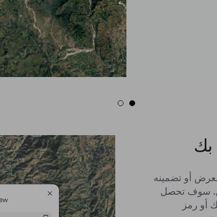
 بك
لعرض أو تضمينه
من. سوف تحصل
 أو رمز