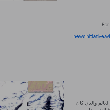
For
newsinitiative.
لعالم والذي كان
يومًا مملكة الجغرافيين. تجعل أداة Earth Timelapse العثور على