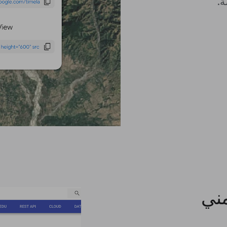
ة.
مني