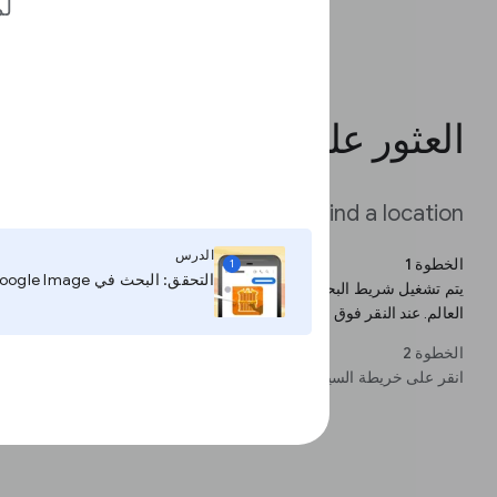
لم
العثور على موقع
Find a location
الدرس
الخطوة 1
1
التحقق: البحث في Google Image
يتم تشغيل شريط البحث في أ
العالم. عند النقر فوق زر enter، سوف ينتقل Timelapse مباشرةً إلى هذا الموقع.
الخطوة 2
انقر على خريطة السياق في الجزء العلوي الأيسر للدخول إلى "Maps Mode"