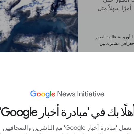
مرًا سهلاً مثل
أوروبية. غالبية الصور
وهو مسح جغرافي مشترك بين
داة. وتشمل هذه الأمثلة
في دبي؛تراجع الأنهار
يعرض شريط التمرير بالأسفل السنة التي تستعرضها حاليًا. إذا قمت بالضغط على play/pause،
أزرق.
هلًا بك في 'مبادرة أخبار Google'
تعمل 'مبادرة أخبار Google' مع الناشرين والصحافيين