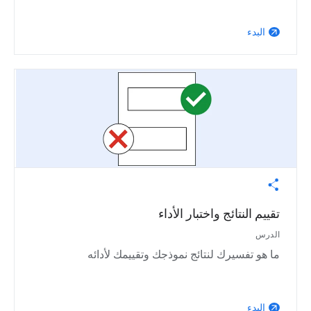
البدء
arrow_outward
تقييم النتائج واختبار الأداء
الدرس
ما هو تفسيرك لنتائج نموذجك وتقييمك لأدائه
البدء
arrow_outward