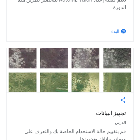
تعلَّم كيفية إعداد AutoML Vision للتحضير لتمرين هذه
الدورة
البدء
arrow_outward
تجهيز البيانات
الدرس
قم بتقييم حالة الاستخدام الخاصة بك والتعرف على
مصادر بياناتك وتجهيزها.