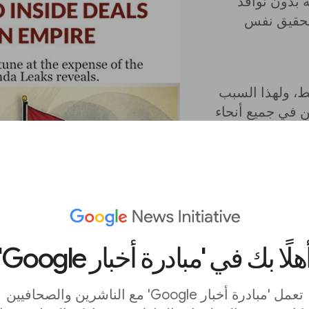
 بدون نوافذ
تحقيق نفس
ط، ولهذا السبب
ن في جميع أنحاء
)
ICIJ
اد الدولي
هلًا بك في 'مبادرة أخبار Google'
Q)، حيث بنى فريق التحقيق التابع
ر على أنواع
تعمل 'مبادرة أخبار Google' مع الناشرين والصحافيين