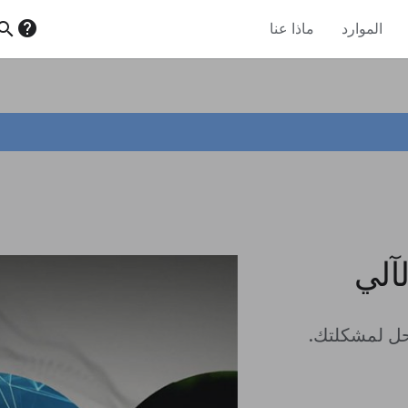
help
earch
الموارد
ماذا عنا
آلي
لحل لمشكلتك.