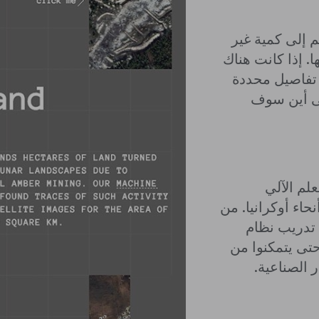
م إلى كمية غير
. إذا كانت هناك
 تفاصيل محددة
لى أين سوف
علم الآلي
اء أوكرانيا. من
 تدريب نظام
 حتى يتمكنوا من
 الصناعية.