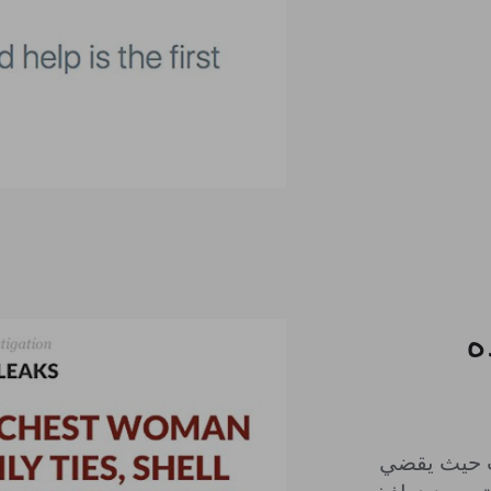
ه
ات حيث يقضي