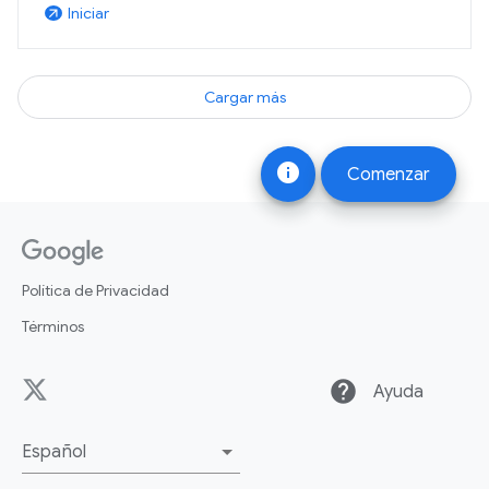
Iniciar
arrow_outward
Cargar más
info
Comenzar
Política de Privacidad
Términos
help
Ayuda
Español