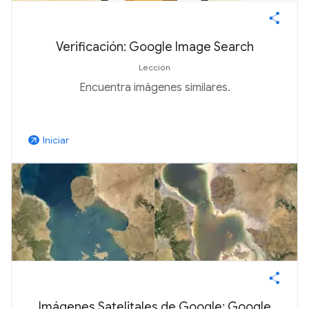
Verificación: Google Image Search
Lección
Encuentra imágenes similares.
Iniciar
arrow_outward
Imágenes Satelitales de Google: Google