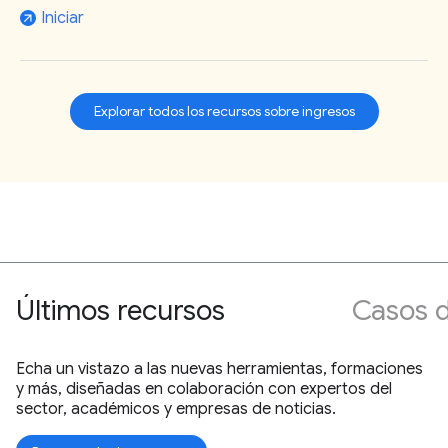
Iniciar
arrow_outward
Explorar todos los recursos sobre ingresos
Últimos recursos
Casos d
Echa un vistazo a las nuevas herramientas, formaciones
y más, diseñadas en colaboración con expertos del
sector, académicos y empresas de noticias.