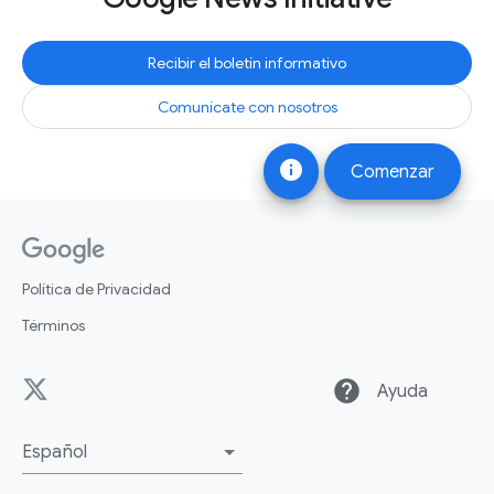
Recibir el boletín informativo
Comunícate con nosotros
info
Comenzar
Política de Privacidad
Términos
help
Ayuda
Español