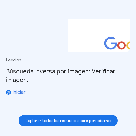
Lección
Búsqueda inversa por imagen: Verificar
imagen.
Iniciar
arrow_outward
Explorar todos los recursos sobre periodismo