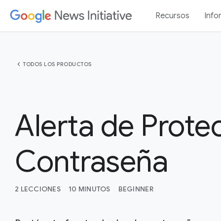
Recursos
Info
chevron_left
TODOS LOS PRODUCTOS
Alerta de Prote
Contraseña
2 LECCIONES
10 MINUTOS
BEGINNER