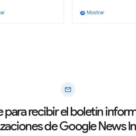
ar
Mostrar
arrow_outward
mail
 para recibir el boletín info
izaciones de Google News Ini