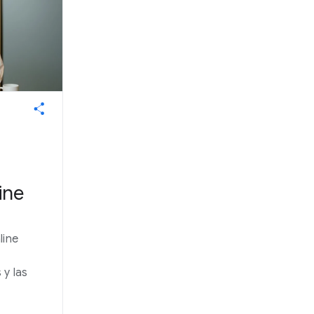
ine
line
y las
.