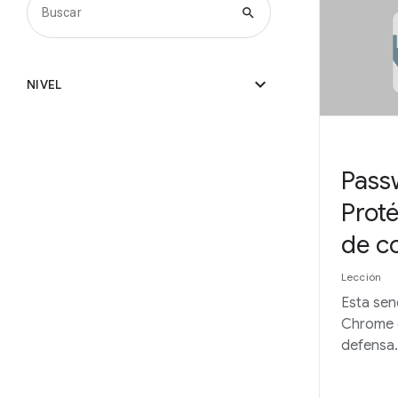
search
expand_more
NIVEL
Pass
Prot
de c
Lección
Esta sen
Chrome e
defensa