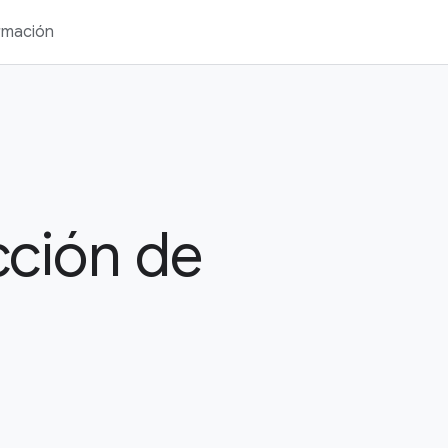
rmación
cción de