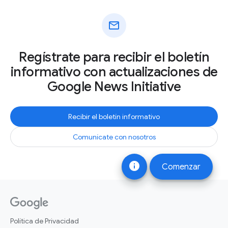
mail
Regístrate para recibir el boletín
informativo con actualizaciones de
Google News Initiative
Recibir el boletín informativo
Comunícate con nosotros
info
Comenzar
Política de Privacidad