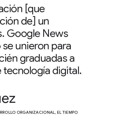
ción [que
ción de] un
os. Google News
o se unieron para
ecién graduadas a
tecnología digital.
uez
RROLLO ORGANIZACIONAL, EL TIEMPO