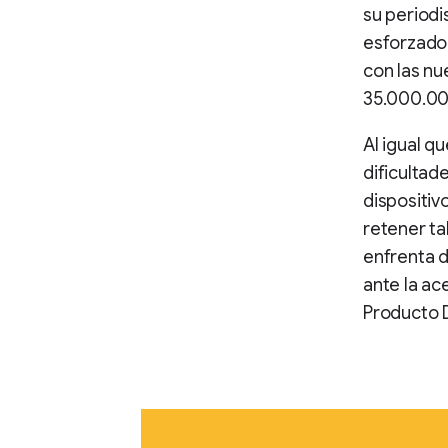
su periodi
esforzado 
con las nu
35.000.000
Al igual qu
dificultad
dispositiv
retener ta
enfrenta d
ante la ac
Producto Di