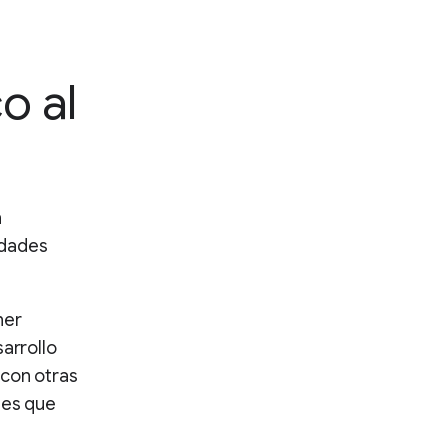
o al
n
idades
ner
arrollo
 con otras
les que