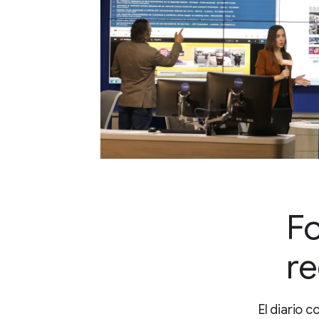
Fo
re
El diario 