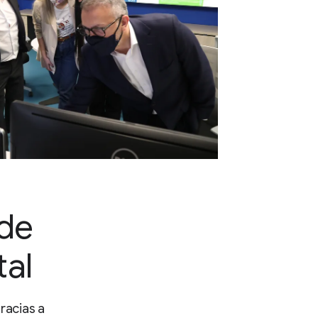
 de
tal
racias a