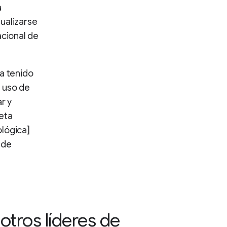
a
ualizarse
acional de
ha tenido
l uso de
r y
eta
ológica]
 de
otros líderes de