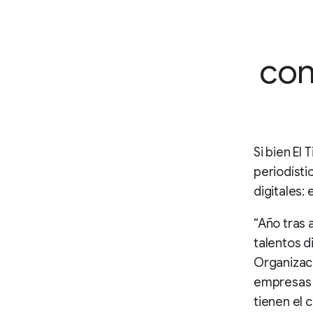
con
Si bien El
periodísti
digitales:
“Año tras 
talentos d
Organizaci
empresas 
tienen el 