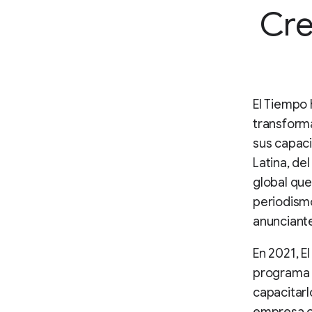
Cre
El Tiempo 
transforma
sus capaci
Latina, de
global que
periodismo
anunciant
En 2021, E
programa d
capacitar