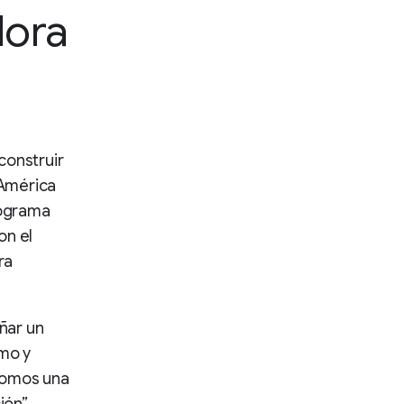
dora
construir
 América
rograma
on el
ra
eñar un
smo y
Somos una