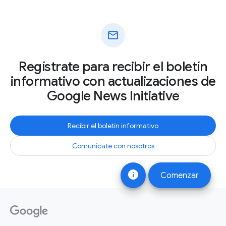
mail
Regístrate para recibir el boletín
informativo con actualizaciones de
Google News Initiative
Recibir el boletín informativo
Comunícate con nosotros
info
Comenzar