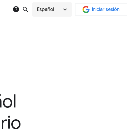
help
search
expand_more
Español
Iniciar sesión
ol
rio