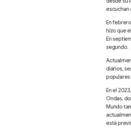
desde su l
escuchan 
En febrero
hizo que e
En septiem
segundo.
Actualment
diarios, s
populares
En el 2023
Ondas, don
Mundo tam
actualmen
está previ