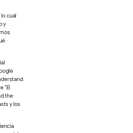
lo cual
o y
emos
qué
ial
Google
understand
e "El
nd the
sts y los
iencia