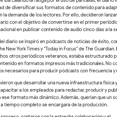
iba calando la fatiga por el uso de pantallas, el diario v
d de diversificar sus formatos de contenido para adapt
 la demanda de los lectores. Por ello, decidieron lanza
ario con el objetivo de convertirse en el primer periód
nacional en publicar contenido de audio cinco días a la 
del diario se inspiró en pódcasts de noticias de éxito, c
The New York Times y "Today in Focus" de The Guardian. 
os otros periódicos veteranos, estaba estructurado p
ontenido en formatos impresos más tradicionales. No c
os necesarios para producir pódcasts con frecuencia y 
tuvieron que desarrollar una nueva infraestructura física 
apacitar a los empleados para redactar, producir y publ
n ese formato más dinámico. Además, querían que un s
a tiempo completo se encargara de la producción.
 proceso, contaron con la estrecha colaboración y el