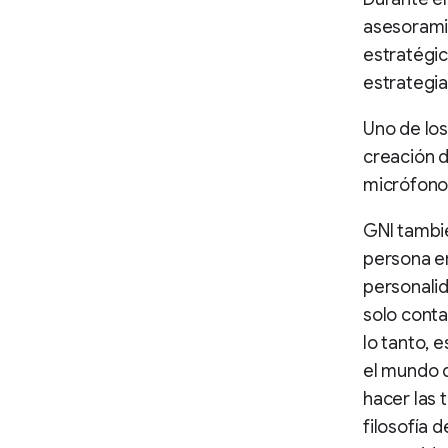
asesoramie
estratégic
estrategia
Uno de los
creación 
micrófonos
GNI tambié
persona em
personalid
solo conta
lo tanto, 
el mundo d
hacer las 
filosofía 