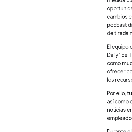
medida que 
oportunida
cambios en
pódcast di
de tirada 
El equipo 
Daily" de 
como much
ofrecer c
los recurs
Por ello, 
así como c
noticias e
empleado 
Durante el