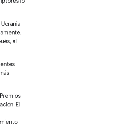
iptores lo
e Ucrania
ivamente.
ués, al
yentes
 más
s Premios
ción. El
amiento