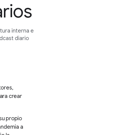
arios
tura interna e
dcast diario
tores,
ara crear
 su propio
pandemia a