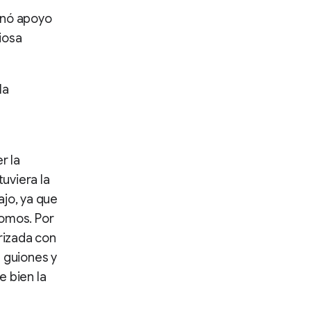
onó apoyo
iosa
la
r la
uviera la
ajo, ya que
nomos. Por
arizada con
 guiones y
e bien la
n