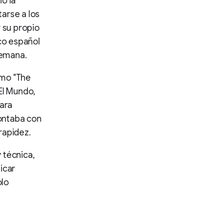
io la
arse a los
r su propio
ico español
semana.
omo "The
El Mundo,
ara
ontaba con
rapidez.
y técnica,
icar
olo