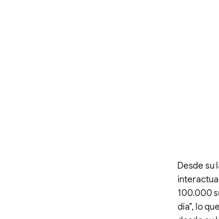
Desde su l
interactua
100.000 su
día", lo q