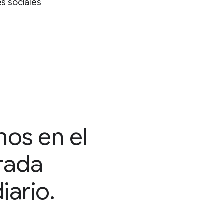
es sociales
nos en el
irada
iario.