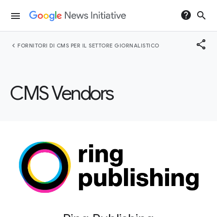
help
search
menu
share
chevron_left
FORNITORI DI CMS PER IL SETTORE GIORNALISTICO
CMS Vendors