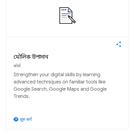
মৌলিক উপাদান
कोर्स
Strengthen your digital skills by learning
advanced techniques on familiar tools like
Google Search, Google Maps and Google
Trends.
शुरू करें
arrow_outward