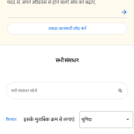
मदद से, अपने ऑडियंस से होने वाली आय को बढ़ाएं.
ज़्यादा जानकारी लोड करें
सभी संसाधन
search
इसके मुताबिक क्रम से लगाएं:
चुनिंदा
फ़िल्टर