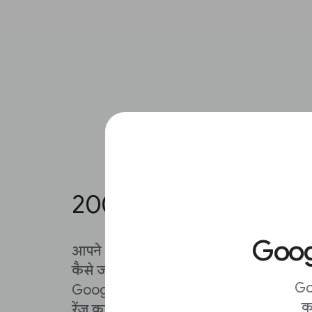
2003 से पहले स्टोरी ढूँढ़ें।
Googl
आपने 2003 तक पुरानी स्टोरी का सर्वेक्षण कि
कैसे जाते हैं? अपनी शोध करने के दो तरीके है
Go
Google वेब खोज है। बस ध्यान दें कि यह 197
क
रेंज का समर्थन नहीं करता या पेवॉल के पीछे सामग