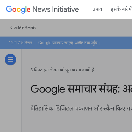
उपाय
इसके बारे म
chevron_left
মৌলিক উপাদান
12 में से 5 लेसन
Google समाचार संग्रह: अतीत तक पहुँचें।
5 मिनट इन लेसन को पूरा करना बाकी है
Google समाचार संग्रह: अत
ऐतिहासिक डिजिटल प्रकाशन और स्कैन किए गए स