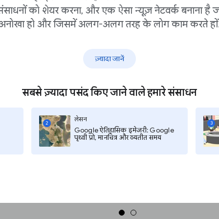
संसाधनों को शेयर करना, और एक ऐसा न्यूज़ नेटवर्क बनाना है ज
अनोखा हो और जिसमें अलग-अलग तरह के लोग काम करते हों
ार पत्र आलेख खोज सकते हैं।
ज़्यादा जानें
र वह खोज शब्द टाइप करें, जिसका आप
spapers "NASA मंगल ग्रह पर आदमी
हिए।
सबसे ज़्यादा पसंद किए जाने वाले हमारे संसाधन
लेसन
2
3
Google ऐतिहासिक इमेजरी: Google
पृथ्वी प्रो, मानचित्र और व्यतीत समय