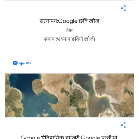
सत्यापन: Google छवि खोज
लेसन
समान दृश्यमान छवियाँ खोजें।
शुरू करें
arrow_outward
Google ऐतिहासिक इमेजरी: Google पृथ्वी प्रो,