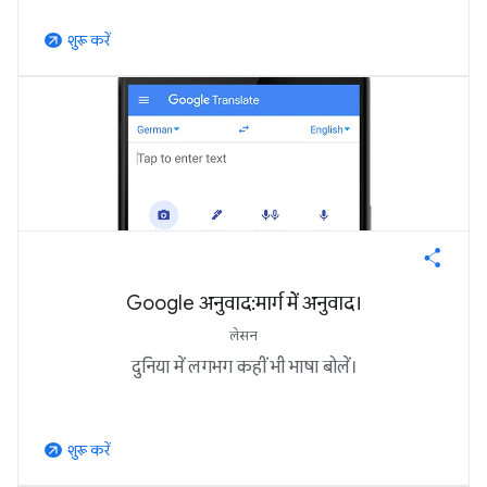
शुरू करें
arrow_outward
Google अनुवाद: मार्ग में अनुवाद।
लेसन
दुनिया में लगभग कहीं भी भाषा बोलें।
शुरू करें
arrow_outward