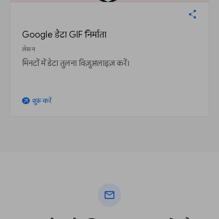
Google डेटा GIF निर्माता
लेसन
मिनटों में डेटा तुलना विज़ुअलाइज़ करें।
शुरू करें
arrow_outward
mail