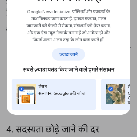
उदाहरण के लिए, हर महीने सदस्यता से मिलने वाला रेवेन्यू
50,000 डॉलर है और आपके 5,000 सदस्य हैं. इसका मतलब
Google News Initiative, पब्लिशरों और पत्रकारों के
कि हर उपयोगकर्ता से होने वाला औसत रेवेन्यू
10 डॉलर
है.
साथ मिलकर काम करता है. इसका मकसद, गलत
जानकारी को फैलने से रोकना, संसाधनों को शेयर करना,
💡सबसे सही तरीके:
और एक ऐसा न्यूज़ नेटवर्क बनाना है जो अनोखा हो और
जिसमें अलग-अलग तरह के लोग काम करते हों.
डाइनैमिक प्राइसिंग का इस्तेमाल करें. जैसे, आपके
कॉन्टेंट में कम दिलचस्पी दिखाने वाले लोगों को प्रमोशन
ज़्यादा जानें
ऑफ़र दें
अलग-अलग सदस्यताएं
ऑफ़र करें
हर उपयोगकर्ता से होने वाले औसत रेवेन्यू (एआरपीयू)
सबसे ज़्यादा पसंद किए जाने वाले हमारे संसाधन
का अनुमान लगाने के लिए ऑडियंस पर सर्वे करें: "अगर
आपको सदस्य बनना है, तो आप सदस्यता के लिए हर
महीने कितने पैसे चुकाने के लिए तैयार हैं?”
लेसन
लेसन
1
2
सत्यापन: Google छवि खोज
Goog
Googl
व्यत
4. सदस्यता छोड़े जाने की दर