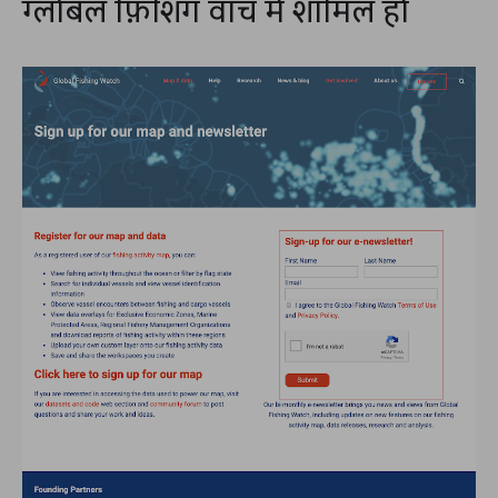
ग्लोबल फ़िशिंग वॉच में शामिल हों