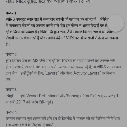
रेडिओमीटर सुइट, डेटा की व्याख्या करना सीखें।
कदम 1
VIIRS उपग्रह सेंसर रात में चमकदार रोशनी की पहचान कर सकता है। अँधेरे महासागर
में, चमकदार रोशनी का उपयोग करने वाले पोत इस सेंसर से अलग दिखाई देते हैं और उन्हें
ट्रैक किया जा सकता है। फ़िशिंग के कुछ रूप, जैसे स्क्वीड जिगिंग, रात में चमकदार
रोशनी का उपयोग करते हैं और स्क्वीड बेड़े को VIIRI डेटा में आसानी से देखा जा सकता
है।
कदम 2
कुछ फ़िशिंग पोत को AIS जैसे पोत ट्रैकिंग सिस्टम का उपयोग करने की ज़रूरत नहीं
होती। तथापि, अगर वे रोशनी का उपयोग करके मछली पकड़ रहे हैं, तो VIIRS उनका पता
लगा लेगा। इन्हें ढूँढ़ने के लिए, ‘Layers,” और फिर ‘Activity Layers’' पर क्लिक
करें।
कदम 3
‘Night Light Vessel Detections’ और ‘Fishing effort’ को सक्रिय करें। 1
जनवरी 2017 की आरंभ तिथि चुनें।
कदम 4
ग्लोबल स्तर पर ज़ूम आउट करें और इन दो डेटासेट में पहचान की गई फ़िशिंग गतिविधि के
बीच अंतर देखने के लिए चलाएँ दबाएँ।