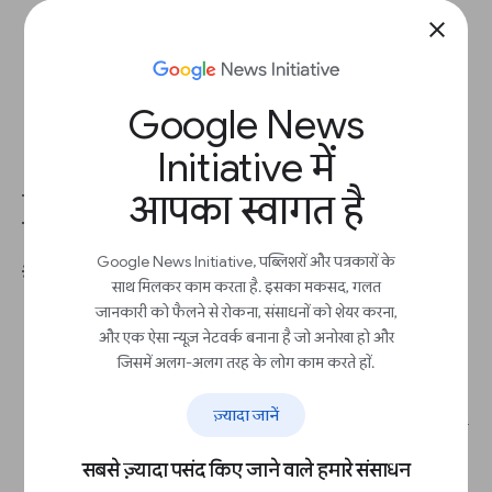
AdSense में लॉग इन करें
close
रिपोर्ट
>
सेटिंग
>
कस्टम चैनल मैनेज करें
को चुनें.
चैनल जोड़ें
को चुनें
विज्ञापन का टाइप चुनें, जैसे कि
कॉन्टेंट विज्ञापन
.
Google News
अपने चैनल को नाम दें.
विज्ञापन यूनिट चुनें
Initiative में
जोड़ें
को चुनें.
आपका स्वागत है
रिपोर्ट देखने के लिए, अपने कस्टम चैनल के बगल में मौजूद
रिपोर्ट देखें
को चुनें.
Google News Initiative, पब्लिशरों और पत्रकारों के
💡 सबसे सही तरीके:
साथ मिलकर काम करता है. इसका मकसद, गलत
जानकारी को फैलने से रोकना, संसाधनों को शेयर करना,
अपने विज्ञापनों की इन्वेंट्री बनाएं, जैसे कि पेज पर
और एक ऐसा न्यूज़ नेटवर्क बनाना है जो अनोखा हो और
मौजूद विषय के सेक्शन और जगह की जानकारी
जिसमें अलग-अलग तरह के लोग काम करते हों.
आसानी से दिखने वाली जगहों के लिए कस्टम चैनल
बनाएं, जैसे होम पेज या पेज का सबसे ऊपर वाला
हिस्सा
ज़्यादा जानें
विज्ञापन देने वाले लोगों या कंपनियों का ध्यान खींचने के
लिए, अपने चैनल को एक खास नाम दें और उसका
सबसे ज़्यादा पसंद किए जाने वाले हमारे संसाधन
ब्यौरा लिखें