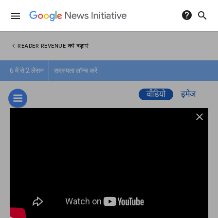
help
search
menu
chevron_left
READER REVENUE को बढ़ाएं
6 में से 2 लेसन
सदस्यता लॉन्च करें
वीडियो
इमेज
close