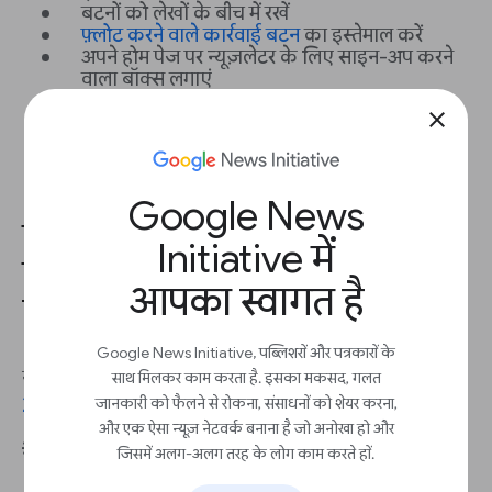
बटनों को लेखों के बीच में रखें
फ़्लोट करने वाले कार्रवाई बटन
का इस्तेमाल करें
अपने होम पेज पर न्यूज़लेटर के लिए साइन-अप करने
वाला बॉक्स लगाएं
close
Google News
छोटी सब्जेक्ट लाइन, इमेज वगैरह
Initiative में
इस्तेमाल करके ईमेल खोलने की दर
आपका स्वागत है
बढ़ाएं
Google News Initiative, पब्लिशरों और पत्रकारों के
नए समाचार पब्लिशर के लिए, न्यूज़लेटर खोलने की औसत दर
साथ मिलकर काम करता है. इसका मकसद, गलत
जानकारी को फैलने से रोकना, संसाधनों को शेयर करना,
22%
है.
और एक ऐसा न्यूज़ नेटवर्क बनाना है जो अनोखा हो और
💡 सबसे सही तरीके
जिसमें अलग-अलग तरह के लोग काम करते हों.