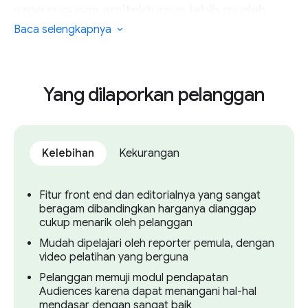
yang susunan arsitekturnya lebih mudah
diubah untuk bisa menukar-nukar
Baca selengkapnya
komponennya, atau yang ingin mendukung
beberapa nama publikasi dari satu code
base, mungkin tidak cocok menggunakan
Yang dilaporkan pelanggan
platform ini. BLOX Digital mencontohkan
publikasi yang lebih besar seperti St. Louis
Observer dan Toronto Star, tetapi kedua
Kelebihan
Kekurangan
organisasi ini tampaknya merupakan contoh
yang unik dibandingkan organisasi lain
Fitur front end dan editorialnya yang sangat
pengguna platform ini.
beragam dibandingkan harganya dianggap
cukup menarik oleh pelanggan
Mudah dipelajari oleh reporter pemula, dengan
video pelatihan yang berguna
Pelanggan memuji modul pendapatan
Audiences karena dapat menangani hal-hal
mendasar dengan sangat baik