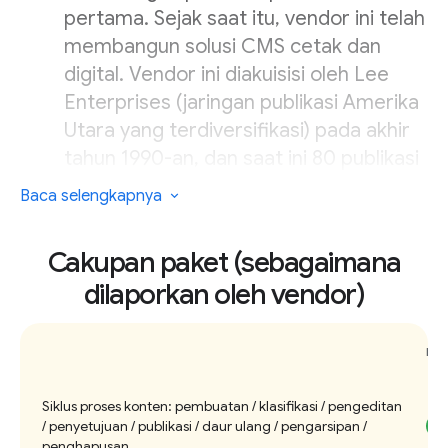
pertama. Sejak saat itu, vendor ini telah
membangun solusi CMS cetak dan
digital. Vendor ini diakuisisi oleh Lee
Enterprises (jaringan publikasi Amerika
Utara yang terdiversifikasi) pada akhir
tahun 1990-an, dan saat ini 80 publikasi
Lee Enterprises menggunakan BLOX
Baca selengkapnya
CMS. Secara keseluruhan, BLOX Digital
mendukung 2.100 penerima lisensi. Di
Cakupan paket (sebagaimana
antara jumlah tersebut, 400 juga
dilaporkan oleh vendor)
menggunakan platform publikasi
cetaknya yang lebih lama. Basis
pelanggannya tampaknya berorientasi
Pla
pada publikasi harian dan mingguan
Siklus proses konten: pembuatan / klasifikasi / pengeditan
yang padat artikel, dengan segmen
/ penyetujuan / publikasi / daur ulang / pengarsipan /
khusus yaitu surat kabar harian kampus
penghapusan