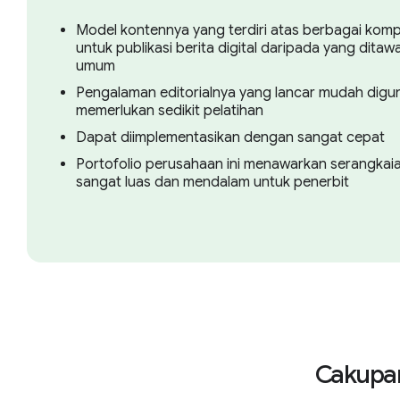
Model kontennya yang terdiri atas berbagai kom
untuk publikasi berita digital daripada yang dita
umum
Pengalaman editorialnya yang lancar mudah dig
memerlukan sedikit pelatihan
Dapat diimplementasikan dengan sangat cepat
Portofolio perusahaan ini menawarkan serangkaia
sangat luas dan mendalam untuk penerbit
Cakupan