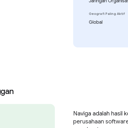
Jaringan Organisa
Geografi Paling Aktif
Global
ggan
Naviga adalah hasil 
perusahaan software