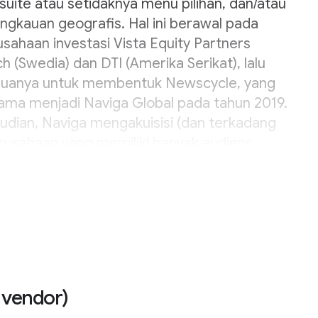
te atau setidaknya menu pilihan, dan/atau
gkauan geografis. Hal ini berawal pada
usahaan investasi Vista Equity Partners
 (Swedia) dan DTI (Amerika Serikat), lalu
uanya untuk membentuk Newscycle, yang
ama menjadi Naviga Global pada tahun 2019.
dian, Naviga mengakuisisi (dan terkadang
rusahaan yang memiliki banyak audiens,
an iklan, dan alat konten, termasuk
olidasi besar lainnya, Miles 33, pada tahun
 Infomaker (Swedia), yang merupakan pondasi
atform Naviga. Kantor pusat perusahaan ini
omington (Minneapolis), Amerika Serikat,
 vendor)
or di Amerika Utara, Eropa, India, Australia,