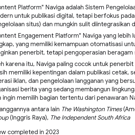
ntent Platform" Naviga adalah Sistem Pengelola
ern untuk publikasi digital, tetapi berfokus pada
gelolaan situs) dan mungkin sulit diintegrasikan 
ntent Engagement Platform" Naviga yang lebih lua
gkap, yang memiliki kemampuan otomatisasi un
nginkan penerbit, tetapi pengoperasian beragam 
h karena itu, Naviga paling cocok untuk penerbit y
ih memiliki kepentingan dalam publikasi cetak, s
rasi iklan, dan pengelolaan langganan yang bers
anisasi berita yang sedang membangun lingkungan
 ingin memilih bagian tertentu dari penawaran N
anggannya antara lain
The Washington Times
(Ame
oup
(Inggris Raya),
The Independent South Africa
ew completed in 2023