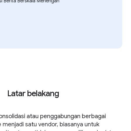
si Berita Berskala Menengah
Latar belakang
konsolidasi atau penggabungan berbagai
 menjadi satu vendor, biasanya untuk