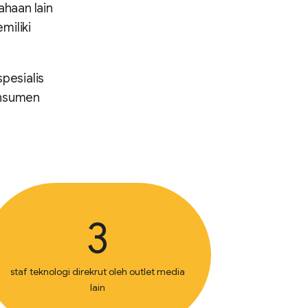
haan lain
miliki
spesialis
onsumen
3
staf teknologi direkrut oleh outlet media
lain