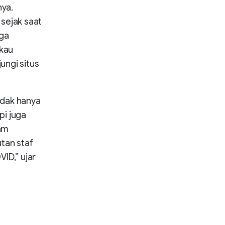
nya.
sejak saat
uga
kau
ungi situs
tidak hanya
pi juga
am
tan staf
ID,” ujar