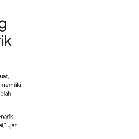
g
ik
uat,
 memiliki
telah
narik
,” ujar