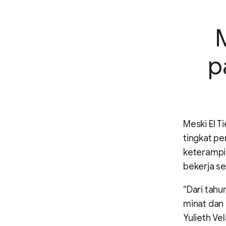
p
Meski El 
tingkat pe
keterampil
bekerja se
“Dari tah
minat dan 
Yulieth V