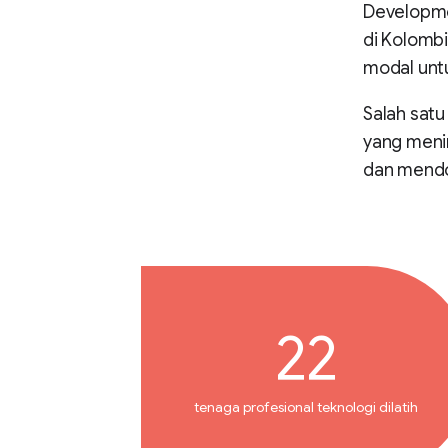
Developme
di Kolombi
modal untu
Salah satu 
yang meni
dan mendo
22
tenaga profesional teknologi dilatih