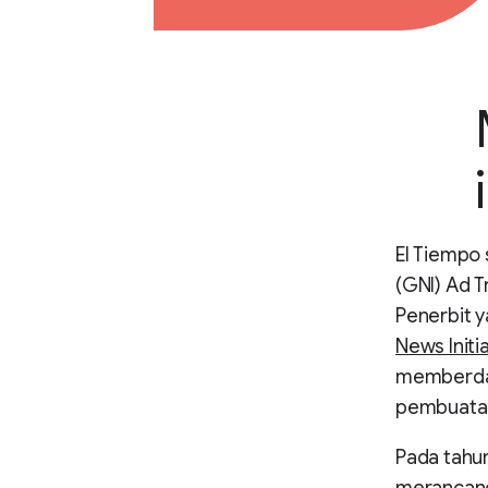
El Tiempo
(GNI) Ad 
Penerbit 
News Initi
memberdaya
pembuatan 
Pada tahu