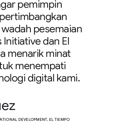
agar pemimpin
mpertimbangkan
] wadah pesemaian
nitiative dan El
a menarik minat
untuk menempati
ologi digital kami.
uez
TIONAL DEVELOPMENT, EL TIEMPO