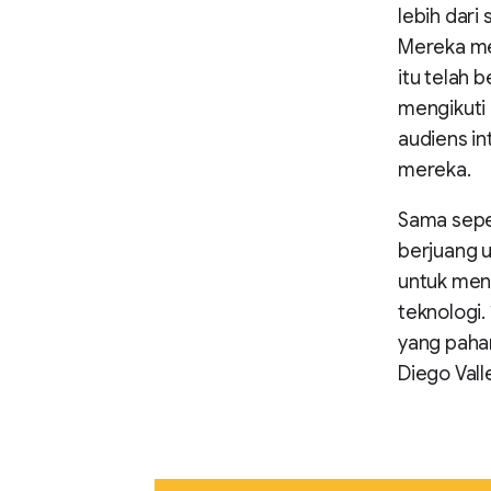
lebih dari
Mereka mel
itu telah 
mengikuti
audiens in
mereka.
Sama seper
berjuang u
untuk men
teknologi.
yang paham
Diego Valle