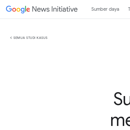
Sumber daya
chevron_left
SEMUA STUDI KASUS
Su
me