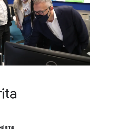
ita
selama