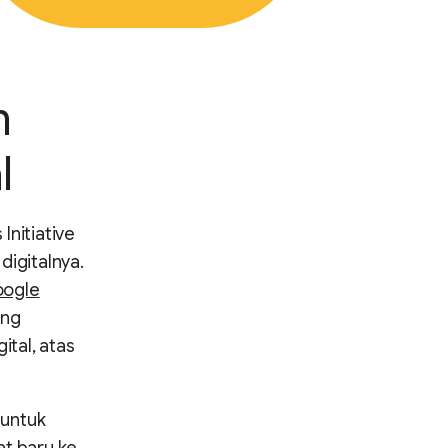
m
l
nitiative
igitalnya.
ogle
ang
tal, atas
 untuk