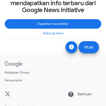
mendapatkan info terbaru dari
Google News Initiative
Dapatkan newsletter
Hubungi kami
info
Mulai
Kebijakan Privasi
Persyaratan
help
Bantuan