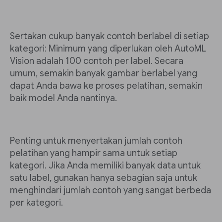
Sertakan cukup banyak contoh berlabel di setiap
kategori: Minimum yang diperlukan oleh AutoML
Vision adalah 100 contoh per label. Secara
umum, semakin banyak gambar berlabel yang
dapat Anda bawa ke proses pelatihan, semakin
baik model Anda nantinya.
Penting untuk menyertakan jumlah contoh
pelatihan yang hampir sama untuk setiap
kategori. Jika Anda memiliki banyak data untuk
satu label, gunakan hanya sebagian saja untuk
menghindari jumlah contoh yang sangat berbeda
per kategori.