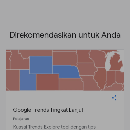
Direkomendasikan untuk Anda
Google Trends Tingkat Lanjut
Pelajaran
Kuasai Trends Explore tool dengan tips