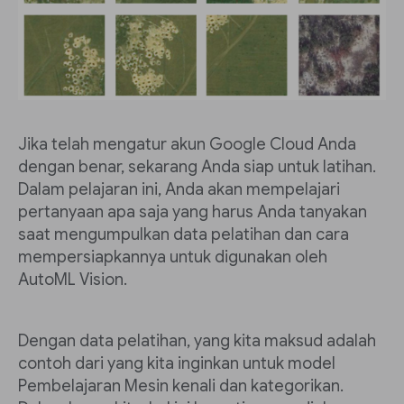
Jika telah mengatur akun Google Cloud Anda
dengan benar, sekarang Anda siap untuk latihan.
Dalam pelajaran ini, Anda akan mempelajari
pertanyaan apa saja yang harus Anda tanyakan
saat mengumpulkan data pelatihan dan cara
mempersiapkannya untuk digunakan oleh
AutoML Vision.
Dengan data pelatihan, yang kita maksud adalah
contoh dari yang kita inginkan untuk model
Pembelajaran Mesin kenali dan kategorikan.