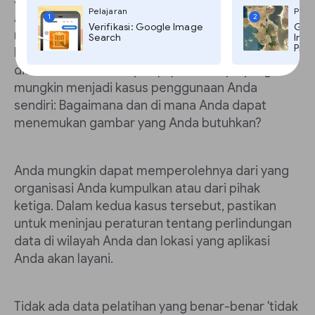
Setelah Anda menetapkan data apa saja yang
Pelajaran
Pela
Anda butuhkan, langkah selanjutnya adalah
1
2
Verifikasi: Google Image
Goog
menemukan cara untuk mendapatkannya. Dalam
Search
Imag
Pro,
kasus kita, kita sudah memiliki set data yang
disediakan oleh Texty. Tapi pikirkan apa yang
mungkin menjadi kasus penggunaan Anda
sendiri: Bagaimana dan di mana Anda dapat
menemukan gambar yang Anda butuhkan?
Anda mungkin dapat memperolehnya dari yang
organisasi Anda kumpulkan atau dari pihak
ketiga. Dalam kedua kasus tersebut, pastikan
untuk meninjau peraturan tentang perlindungan
data di wilayah Anda dan lokasi yang aplikasi
Anda akan layani.
Tidak ada data pelatihan yang benar-benar 'tidak