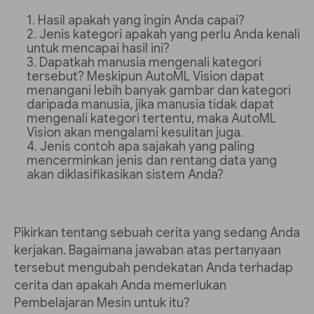
Hasil apakah yang ingin Anda capai?
Jenis kategori apakah yang perlu Anda kenali
untuk mencapai hasil ini?
Dapatkah manusia mengenali kategori
tersebut? Meskipun AutoML Vision dapat
menangani lebih banyak gambar dan kategori
daripada manusia, jika manusia tidak dapat
mengenali kategori tertentu, maka AutoML
Vision akan mengalami kesulitan juga.
Jenis contoh apa sajakah yang paling
mencerminkan jenis dan rentang data yang
akan diklasifikasikan sistem Anda?
Pikirkan tentang sebuah cerita yang sedang Anda
kerjakan. Bagaimana jawaban atas pertanyaan
tersebut mengubah pendekatan Anda terhadap
cerita dan apakah Anda memerlukan
Pembelajaran Mesin untuk itu?