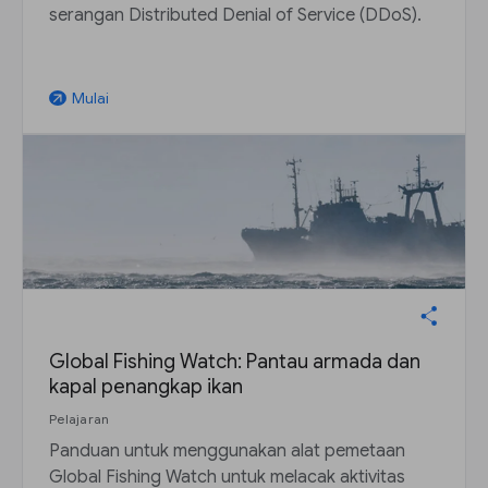
serangan Distributed Denial of Service (DDoS).
Mulai
arrow_outward
Global Fishing Watch: Pantau armada dan
kapal penangkap ikan
Pelajaran
Panduan untuk menggunakan alat pemetaan
Global Fishing Watch untuk melacak aktivitas