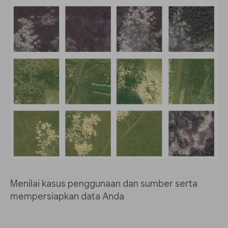
Menilai kasus penggunaan dan sumber serta
mempersiapkan data Anda