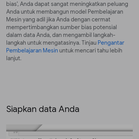
bias', Anda dapat sangat meningkatkan peluang
Anda untuk membangun model Pembelajaran
Mesin yang adil jika Anda dengan cermat
mempertimbangkan sumber bias potensial
dalam data Anda, dan mengambil langkah-
langkah untuk mengatasinya. Tinjau
Pengantar
Pembelajaran Mesin
untuk mencari tahu lebih
lanjut.
Siapkan data Anda