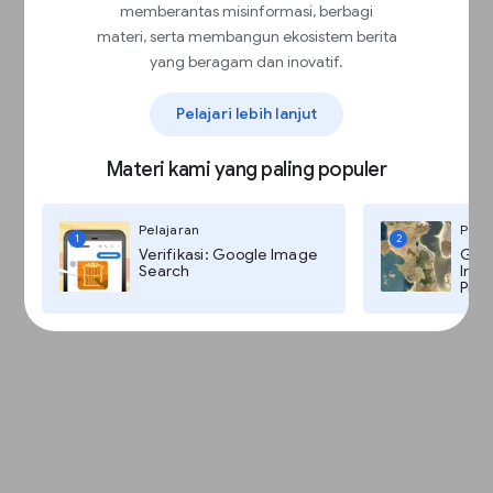
memberantas misinformasi, berbagi
materi, serta membangun ekosistem berita
yang beragam dan inovatif.
Pelajari lebih lanjut
Materi kami yang paling populer
Pelajaran
Pela
1
2
Verifikasi: Google Image
Goog
Search
Imag
Pro,