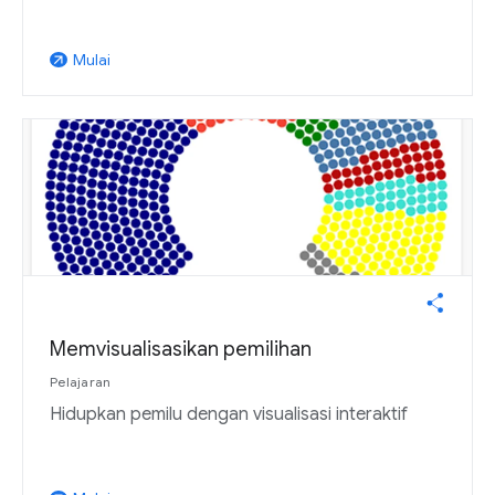
Mulai
arrow_outward
Memvisualisasikan pemilihan
Pelajaran
Hidupkan pemilu dengan visualisasi interaktif