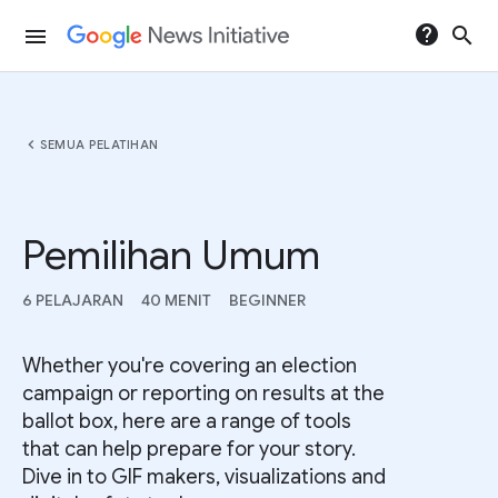
help
search
menu
chevron_left
SEMUA PELATIHAN
Pemilihan Umum
6 PELAJARAN
40 MENIT
BEGINNER
Whether you're covering an election
campaign or reporting on results at the
ballot box, here are a range of tools
that can help prepare for your story.
Dive in to GIF makers, visualizations and