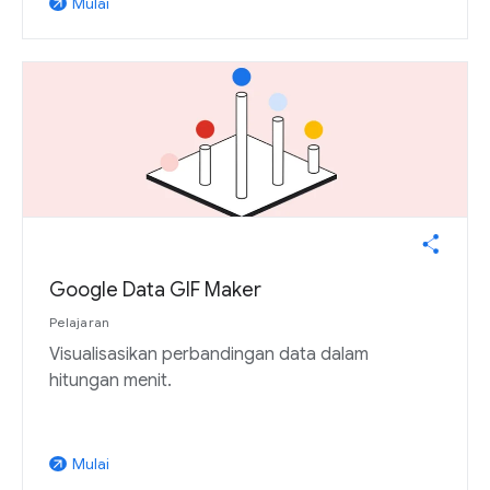
Mulai
arrow_outward
Google Data GIF Maker
Pelajaran
Visualisasikan perbandingan data dalam
hitungan menit.
Mulai
arrow_outward