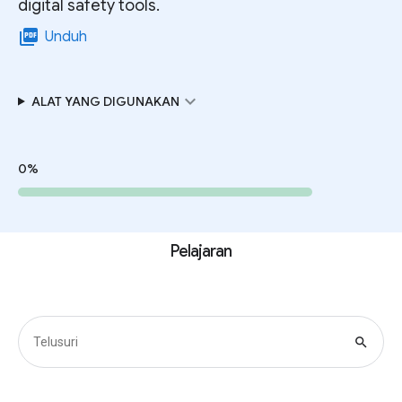
digital safety tools.
picture_as_pdf
Unduh
expand_more
ALAT YANG DIGUNAKAN
0%
Pelajaran
search