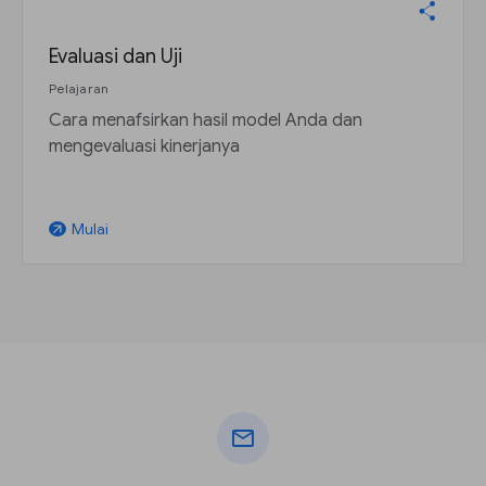
Evaluasi dan Uji
Pelajaran
Cara menafsirkan hasil model Anda dan
mengevaluasi kinerjanya
Mulai
arrow_outward
mail