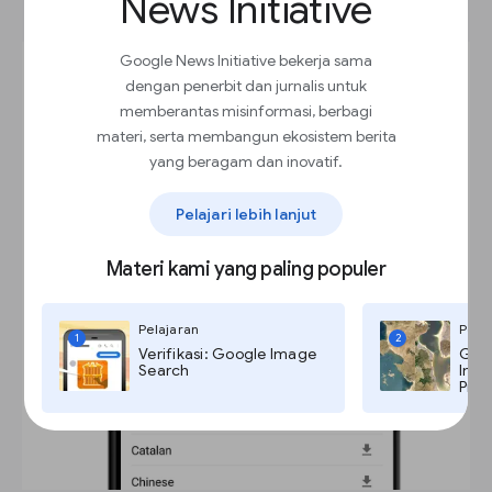
News Initiative
Google News Initiative bekerja sama
dengan penerbit dan jurnalis untuk
memberantas misinformasi, berbagi
materi, serta membangun ekosistem berita
yang beragam dan inovatif.
Pelajari lebih lanjut
Materi kami yang paling populer
Pelajaran
Pela
1
2
Verifikasi: Google Image
Goog
Search
Imag
Pro,