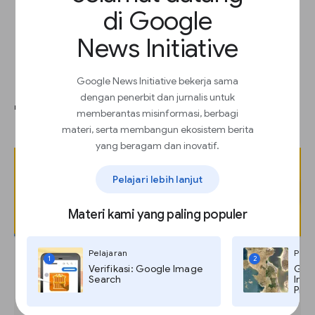
di Google
News Initiative
Google News Initiative bekerja sama
Untuk membuat GIF Anda, pilih
dengan penerbit dan jurnalis untuk
" Preview GIF."
memberantas misinformasi, berbagi
materi, serta membangun ekosistem berita
yang beragam dan inovatif.
Pelajari lebih lanjut
Materi kami yang paling populer
Pelajaran
Pela
1
2
Verifikasi: Google Image
Goog
Search
Imag
Pro,