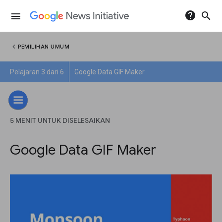
help
search
menu
chevron_left
PEMILIHAN UMUM
Pelajaran 3 dari 6
Google Data GIF Maker
5 MENIT UNTUK DISELESAIKAN
Google Data GIF Maker