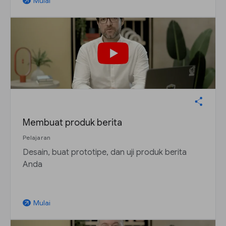
Mulai
arrow_outward
Membuat produk berita
Pelajaran
Desain, buat prototipe, dan uji produk berita
Anda
Mulai
arrow_outward