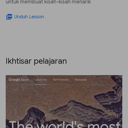
untuk membuat kisah-kisah menarik
picture_as_pdf
Unduh Lesson
Ikhtisar pelajaran