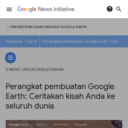
help
search
menu
chevron_left
PENCERITAAN KISAH DENGAN GOOGLE EARTH
Pelajaran 1 dari 4
Perangkat pembuatan Google Earth: Ceritakan kisah Anda ke seluruh dunia
5 MENIT UNTUK DISELESAIKAN
Perangkat pembuatan Google
Earth: Ceritakan kisah Anda ke
seluruh dunia