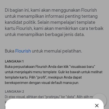
Di bagian ini, kami akan menggunakan Flourish
untuk menampilkan informasi penting tentang
kandidat politik. Selain mempelajari template
kartu Flourish, kami akan memikirkan cara terbaik
untuk menampilkan berbagai jenis data.
Buka
Flourish
untuk memulai pelatihan.
LANGKAH 1
Buka perpustakaan Flourish Anda dan klik "visualisasi baru"
untuk menjelajahi menu template. Gulir ke bawah untuk melihat
template kartu. Pilih "profil", meskipun Anda dapat
bereksperimen dengan visual default mana pun.
LANGKAH 2
Di atas visual, alihkan dari "pratinjau" ke "data". Alih-alih melihat
kumpulan data, berfokuslah pada sisi kanan layar, yang
close
bertuliskan "pilih kolom untuk divisualisasikan".Visualisasi ini