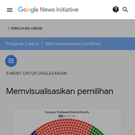
help
search
menu
chevron_left
PEMILIHAN UMUM
Pelajaran 2 dari 6
Memvisualisasikan pemilihan
5 MENIT UNTUK DISELESAIKAN
Memvisualisasikan pemilihan