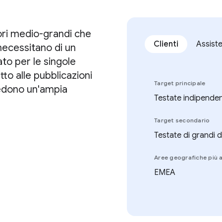
tori medio-grandi che
Clienti
Assist
 necessitano di un
to per le singole
to alle pubblicazioni
Target principale
hiedono un'ampia
Testate indipenden
.
Target secondario
Testate di grandi 
Aree geografiche più a
EMEA