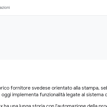
azioni
orico fornitore svedese orientato alla stampa, 
, oggi implementa funzionalità legate al sistema d
x ha una lunga storia con l'automazione della pro