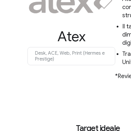
con
str
Il 
Atex
dim
dig
Tra
Desk, ACE, Web, Print (Hermes e
Prestige)
Uni
*Revi
Target ideale