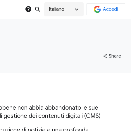
help
search
expand_more
Italiano
Accedi
share
Share
sebbene non abbia abbandonato le sue
i gestione dei contenuti digitali (CMS)
duzione di notizie e una profonda