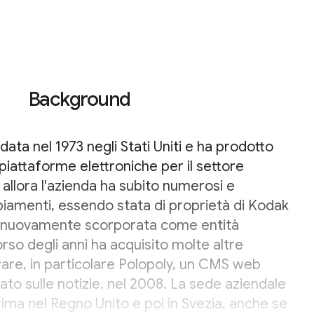
Background
data nel 1973 negli Stati Uniti e ha prodotto
piattaforme elettroniche per il settore
a allora l'azienda ha subito numerosi e
iamenti, essendo stata di proprietà di Kodak
e nuovamente scorporata come entità
rso degli anni ha acquisito molte altre
ware, in particolare Polopoly, un CMS web
to sulle notizie, nel 2008. La sede aziendale
prima nel Regno Unito e poi in Svezia, anche se