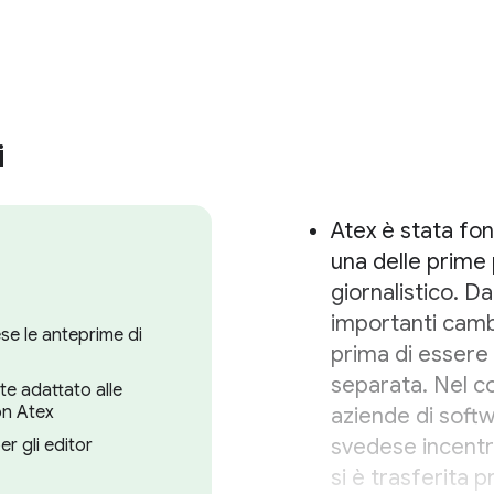
i
Atex è stata fon
una delle prime 
giornalistico. D
importanti camb
se le anteprime di
prima di esser
separata. Nel co
e adattato alle
on Atex
aziende di soft
svedese incentra
er gli editor
si è trasferita 