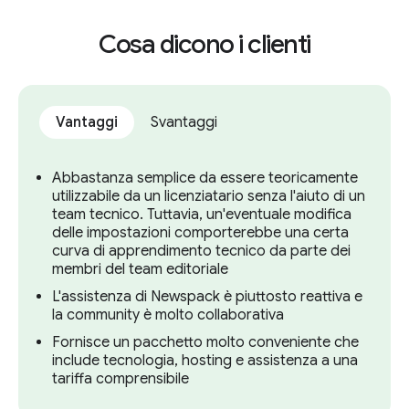
materia di giornalismo. Chi necessita di altre
personalizzazioni o di funzionalità più
Cosa dicono i clienti
avanzate, come i flussi di lavoro, dovrebbe
fare riferimento ad altre varianti di
WordPress o direttamente ad altre
Vantaggi
Svantaggi
piattaforme.
Abbastanza semplice da essere teoricamente
utilizzabile da un licenziatario senza l'aiuto di un
team tecnico. Tuttavia, un'eventuale modifica
delle impostazioni comporterebbe una certa
curva di apprendimento tecnico da parte dei
membri del team editoriale
L'assistenza di Newspack è piuttosto reattiva e
la community è molto collaborativa
Fornisce un pacchetto molto conveniente che
include tecnologia, hosting e assistenza a una
tariffa comprensibile