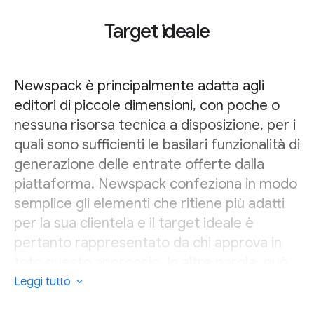
Target ideale
Newspack è principalmente adatta agli
editori di piccole dimensioni, con poche o
nessuna risorsa tecnica a disposizione, per i
quali sono sufficienti le basilari funzionalità di
generazione delle entrate offerte dalla
piattaforma. Newspack confeziona in modo
semplice gli elementi che ritiene più adatti
per la sua clientela e il target ideale è
pertanto rappresentato da chi approva in
toto questo approccio. In altre parole, può
funzionare per gli editori più piccoli che
Leggi tutto
condividono le best practice di Newspack in