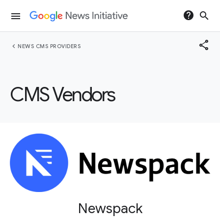
help
search
menu
share
chevron_left
NEWS CMS PROVIDERS
CMS Vendors
Newspack