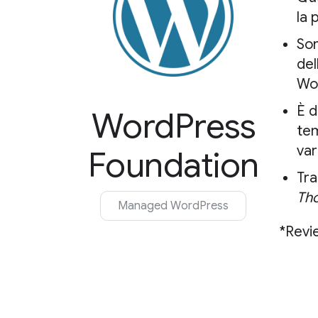
la 
Son
del
Wo
È d
WordPress
tem
var
Foundation
Tra
Th
Managed WordPress
*Revi