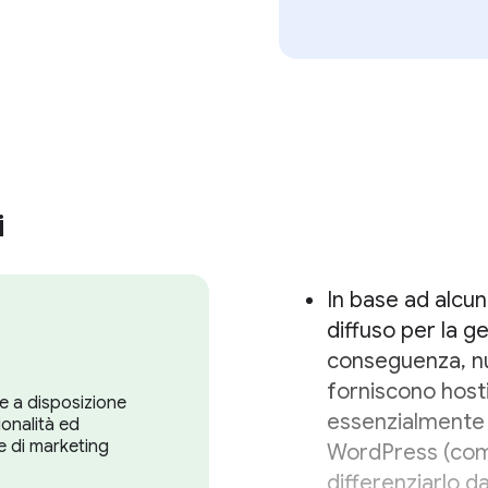
i
In base ad alcu
diffuso per la ge
conseguenza, nu
forniscono hosti
e a disposizione
essenzialmente d
ionalità ed
e di marketing
WordPress (co
differenziarlo 