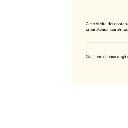
Ciclo di vita dei contenu
creare/classificare/mod
Gestione di base degli a
Supportare la pubblica
Semplice ripubblicazion