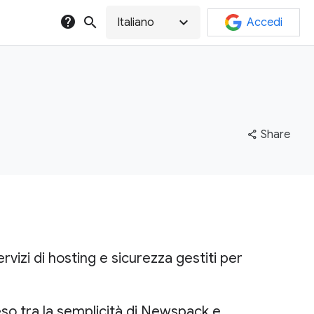
help
search
expand_more
Italiano
Accedi
share
Share
rvizi di hosting e sicurezza gestiti per
so tra la semplicità di Newspack e