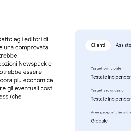
tto agli editori di
Clienti
Assist
 e una comprovata
trebbe
opzioni Newspack e
Target principale
 potrebbe essere
Testate indipenden
 ancora più economica
 gli eventuali costi
Target secondario
ess (che
Testate indipenden
Aree geografiche più a
Globale