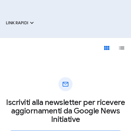
expand_more
LINK RAPIDI
view_module
list
mail
Iscriviti alla newsletter per ricevere
aggiornamenti da Google News
Initiative