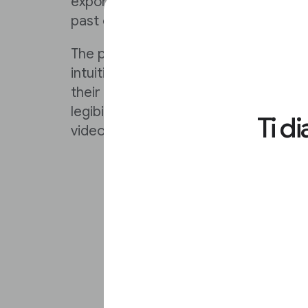
exported for use on your website, w
past content to work for you.
The process of creating and publishin
intuitive, unlocks creativity, and hel
their content is professional and purp
legibility, cropping, adding video and 
Ti d
video and more are incredibly simple.