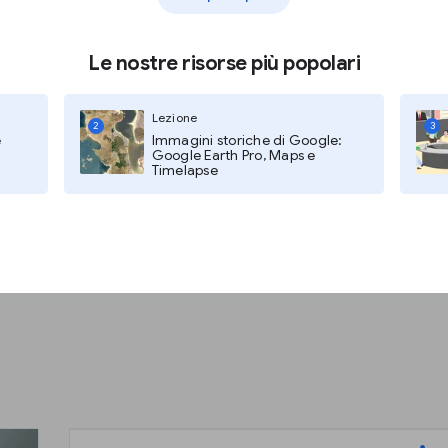
Le nostre risorse più popolari
Lezione
2
3
e
Immagini storiche di Google:
Google Earth Pro, Maps e
What are Web Stories?
Timelapse
Sì, l'operazione è in corso