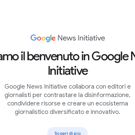
hich means you can put
g Web Stories is
ps makers ensure that
oseful. Accessibility,
text overlay, looping
iamo il benvenuto in Google
Initiative
Google News Initiative collabora con editori e
giornalisti per contrastare la disinformazione,
condividere risorse e creare un ecosistema
giornalistico diversificato e innovativo.
Scopri di più