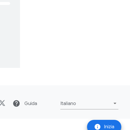
help
Guida
Italiano
info
Inizia